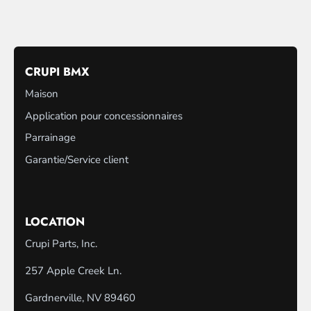
M
U
CRUPI BMX
L
Maison
T
I
Application pour concessionnaires
-
Parrainage
C
Garantie/Service client
O
L
U
LOCATION
M
Crupi Parts, Inc.
N
257 Apple Creek Ln.
Gardnerville, NV 89460