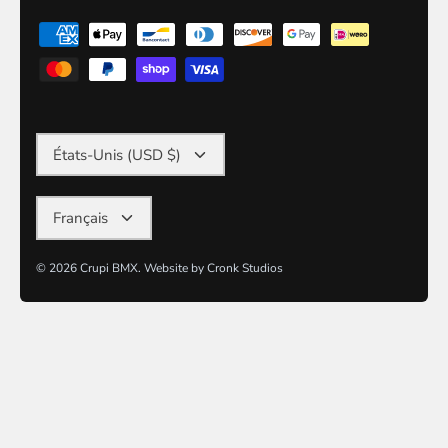
DEVISE
États-Unis (USD $)
LANGUE
Français
© 2026
Crupi BMX
.
Website by
Cronk Studios