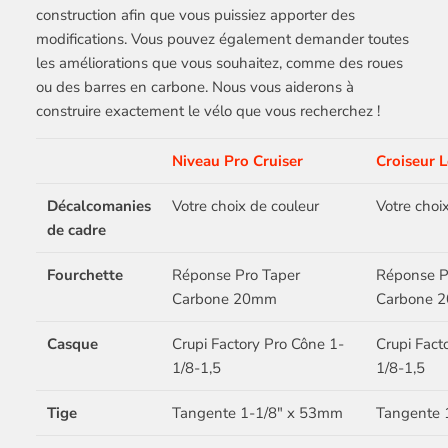
construction afin que vous puissiez apporter des
modifications. Vous pouvez également demander toutes
les améliorations que vous souhaitez, comme des roues
ou des barres en carbone. Nous vous aiderons à
construire exactement le vélo que vous recherchez !
Niveau Pro Cruiser
Croiseur L
Décalcomanies
Votre choix de couleur
Votre choi
de cadre
Fourchette
Réponse Pro Taper
Réponse P
Carbone 20mm
Carbone 
Casque
Crupi Factory Pro Cône 1-
Crupi Fact
1/8-1,5
1/8-1,5
Tige
Tangente 1-1/8" x 53mm
Tangente 