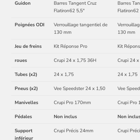
Guidon
Barres Tangent Cruz
Barres Tan
Flatiron62 5,5"
Flatiron62
Poignées ODI
Verrouillage tangentiel de
Verrouilla
130 mm
130 mm
Jeu de freins
Kit Réponse Pro
Kit Répons
roues
Crupi 24 x 1,75 36H
Crupi 24 x
Tubes (x2)
24 x 1,75
24 x 1,75
Pneus (x2)
Vee Speedster 24 x 1,50
Vee Speeds
Manivelles
Crupi Pro 170mm
Crupi Pro
Pédales
Non inclus
Non inclu
Support
Crupi Précis 24mm
Crupi Pré
inférieur