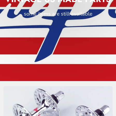
some items are still
available