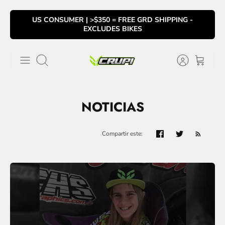
Ir
US CONSUMER | >$350 = FREE GRD SHIPPING -
al
EXCLUDES BIKES
contenido
Buscar
NOTICIAS
Compartir este: